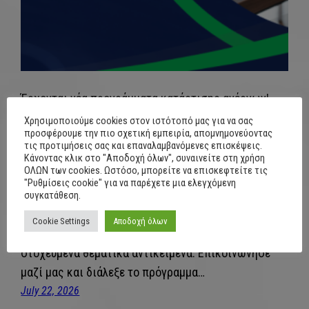
Έρχονται νέα προγράμματα κατάρτισης ανέργων!
Εκπαιδευτικό επίδομα: έως 2090€ Το προσεχές
Χρησιμοποιούμε cookies στον ιστότοπό μας για να σας
προσφέρουμε την πιο σχετική εμπειρία, απομνημονεύοντας
διάστημα αναμένεται να δημοσιευθούν προσκλήσεις
τις προτιμήσεις σας και επαναλαμβανόμενες επισκέψεις.
κατάρτισης ανέργων, ηλικίας 18 και άνω,
Κάνοντας κλικ στο "Αποδοχή όλων", συναινείτε στη χρήση
ΟΛΩΝ των cookies. Ωστόσο, μπορείτε να επισκεφτείτε τις
ανεξαρτήτως εκπαιδευτικού επιπέδου. Οι δράσεις
"Ρυθμίσεις cookie" για να παρέχετε μια ελεγχόμενη
θα περιλαμβάνουν ένα ολοκληρωμένο πλέγμα
συγκατάθεση.
υπηρεσιών υποστήριξης ανέργων για ένταξη στην
Cookie Settings
Αποδοχή όλων
αγορά εργασίας μέσω κατάρτισης σε σύγχρονα και
στοχευμένα θεματικά αντικείμενα. Επικοινώνησε
μαζί μας και διάλεξε το πρόγραμμα…
July 22, 2026