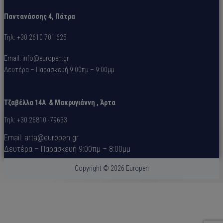
Παντανάσσης 4, Πάτρα
Τηλ: +30 2610 701 625
Email: info@europen.gr
Δευτέρα – Παρασκευή 9:00πμ – 9:00μμ
Τζαβέλλα 14A &
Μακρυγιάννη
, Άρτα
Τηλ: +30 26810 -79633
Email: arta@europen.gr
Δευτέρα – Παρασκευή 9:00πμ – 8:00μμ
Copyright © 2026 Europen