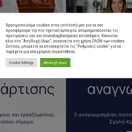
Χρησιμοποιούμε cookies στον ιστότοπό μας για να σας
προσφέρουμε την πιο σχετική εμπειρία, απομνημονεύοντας τις
προτιμήσεις σας και επαναλαμβανόμενες επισκέψεις. Κάνοντας
κλικ στο "Αποδοχή όλων", συναινείτε στη χρήση ΟΛΩΝ των cookies.
Ωστόσο, μπορείτε να επισκεφτείτε τις "Ρυθμίσεις cookie" για να
παρέχετε μια ελεγχόμενη συγκατάθεση.
Cookie Settings
Αποδοχή όλων
Πισ
να
αναγνω
άρτισης
5 αναγνωρισμένες πιστο
ους και εργαζόμενους.
Σχολή Κρ
γασίας σήμερα.