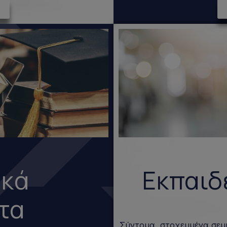
ακά
Εκπαιδ
τα
Σύντομα, στοχευμένα σεμ