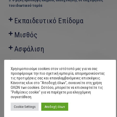
3. 6-μηνη πρόσληψη πλήρους απασχόλησης σε επιχειρήσεις
του ιδιωτικού τομέα
Εκπαιδευτικό Επίδομα
Μισθός
Ασφάλιση
Προϋποθέσεις Συμμετοχής
Χρησιμοποιούμε cookies στον ιστότοπό μας για να σας
προσφέρουμε την πιο σχετική εμπειρία, απομνημονεύοντας
Κριτήρια Επιλογής
τις προτιμήσεις σας και επαναλαμβανόμενες επισκέψεις.
Κάνοντας κλικ στο "Αποδοχή όλων", συναινείτε στη χρήση
ΟΛΩΝ των cookies. Ωστόσο, μπορείτε να επισκεφτείτε τις
Με Ενδιαφέρει να
"Ρυθμίσεις cookie" για να παρέχετε μια ελεγχόμενη
συγκατάθεση.
Συμμετάσχω
Cookie Settings
Αποδοχή όλων