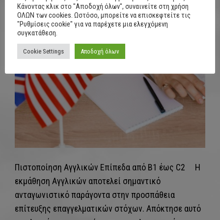
Κάνοντας κλικ στο "Αποδοχή όλων", συναινείτε στη χρήση
ΟΛΩΝ των cookies. Ωστόσο, μπορείτε να επισκεφτείτε τις
"Ρυθμίσεις cookie" για να παρέχετε μια ελεγχόμενη
συγκατάθεση.
Cookie Settings
Αποδοχή όλων
Πιστοποίηση Αγγλικών Επίπεδα από B1 έως C2 Η
εκμάθηση Αγγλικών αποτελεί σημαντικό
ανταγωνιστικό παράγοντα στην προσπάθεια
επίτευξης επαγγελματικών στόχων. Απόκτησε αυτό