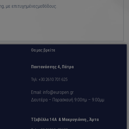
ing, με επιτυχημένεςμεθόδους.
Θα μας βρείτε
Παντανάσσης 4, Πάτρα
Τηλ: +30 2610 701 625
Email: info@europen.gr
Δευτέρα – Παρασκευή 9:00πμ – 9:00μμ
Τζαβέλλα 14A &
Μακρυγιάννη
, Άρτα