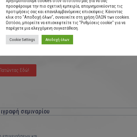
Χρησιμοποιούμε cookies στον ιστότοπό μας για να σας
προσφέρουμε την πιο σχετική εμπειρία, απομνημονεύοντας τις
προτιμήσεις σας και επαναλαμβανόμενες επισκέψεις. Κάνοντας
κλικ στο "Αποδοχή όλων", συναινείτε στη χρήση ΟΛΩΝ των cookies.
Ωστόσο, μπορείτε να επισκεφτείτε τις "Ρυθμίσεις cookie" για να
παρέχετε μια ελεγχόμενη συγκατάθεση.
Cookie Settings
Αποδοχή όλων
Πατώντας Εδώ!
ιγραφή σεμιναρίου
η επιχειρήσεων και