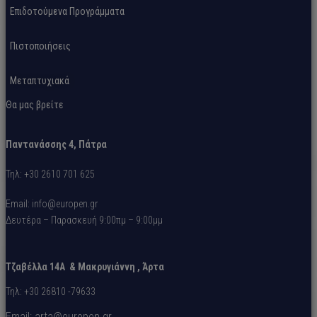
Επιδοτούμενα Προγράμματα
Πιστοποιήσεις
Μεταπτυχιακά
Θα μας βρείτε
Παντανάσσης 4, Πάτρα
Τηλ: +30 2610 701 625
Email: info@europen.gr
Δευτέρα – Παρασκευή 9:00πμ – 9:00μμ
Τζαβέλλα 14A &
Μακρυγιάννη
, Άρτα
Τηλ: +30 26810 -79633
Email: arta@europen.gr