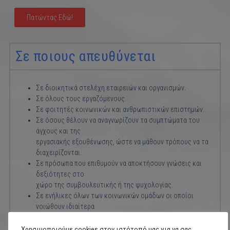
Πατώντας Εδώ!
Σε ποιους απευθύνεται
Σε διοικητικά στελέχη εταιρειών και οργανισμών.
Σε όλους τους εργαζόμενους.
Σε φοιτητές κοινωνικών και ανθρωπιστικών επιστημών.
Σε όσους θέλουν να αναγνωρίζουν τα συμπτώματα του
άγχους και της
εργασιακής εξουθένωσης, ώστε να μάθουν τρόπους να τα
διαχειρίζονται.
Σε πρόσωπα που επιθυμούν να αποκτήσουν γνώσεις και
δεξιότητες στο
χώρο της συμβουλευτικής ή της ψυχολογίας.
Σε ενήλικες όλων των κοινωνικών ομάδων οι οποίοι
νοιώθουν ιδιαίτερα
πιεσμένοι και κουρασμένοι και δυσκολεύονται στην
καθημερινότητά τους.
Χρησιμοποιούμε cookies στον ιστότοπό μας για να σας