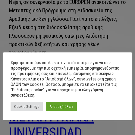
Najah, σε συνεργασία με το EUROPEN ανακοινώνει το
Μεταπτυχιακό Πρόγραμμα στη Διδασκαλία της
Αραβικής ως ξένη γλώσσα. Γιατί να το επιλέξεις;
Εξειδίκευση στη διδασκαλία της αραβικής
Γλώσσαςσε μη φυσικούς ομιλητές Απόκτηση
πρακτικών δεξιοτήτων και χρήσης νέων
τεχνολογιών στη…
May 29, 2026
Χρησιμοποιούμε cookies στον ιστότοπό μας για να σας
προσφέρουμε την πιο σχετική εμπειρία, απομνημονεύοντας
τις προτιμήσεις σας και επαναλαμβανόμενες επισκέψεις.
Κάνοντας κλικ στο "Αποδοχή όλων", συναινείτε στη χρήση
ΟΛΩΝ των cookies. Ωστόσο, μπορείτε να επισκεφτείτε τις
"Ρυθμίσεις cookie" για να παρέχετε μια ελεγχόμενη
συγκατάθεση.
Cookie Settings
Αποδοχή όλων
ΜΕΤΑΠΤΥΧΙΑΚΑ
UNIVERSIDAD